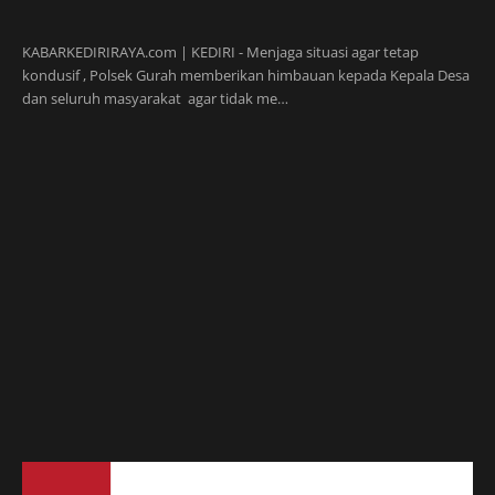
KABARKEDIRIRAYA.com | KEDIRI - Menjaga situasi agar tetap
kondusif , Polsek Gurah memberikan himbauan kepada Kepala Desa
dan seluruh masyarakat agar tidak me…