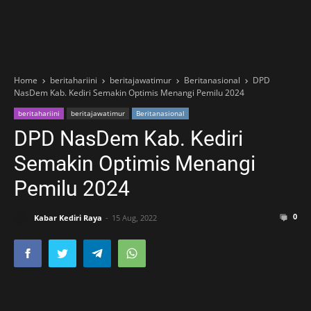
Home
beritahariini
beritajawatimur
Beritanasional
DPD
NasDem Kab. Kediri Semakin Optimis Menangi Pemilu 2024
beritahariini
beritajawatimur
Beritanasional
DPD NasDem Kab. Kediri
Semakin Optimis Menangi
Pemilu 2024
0
Kabar Kediri Raya
15 Aug, 2022