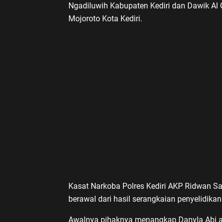
Ngadiluwih Kabupaten Kediri dan Dawik Al
Mojoroto Kota Kediri.
Kasat Narkoba Polres Kediri AKP Ridwan S
berawal dari hasil serangkaian penyelidika
Awalnya pihaknya menangkap Danyla Abi al