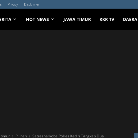
s
Privacy
Disclaimer
ERITA
HOT NEWS
JAWA TIMUR
KKR TV
DAERA
atimur
Pilihan
Satresnarkoba Polres Kediri Tangkap Dua