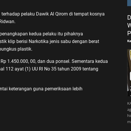
terhadap pelaku Dawik Al Qirom di tempat kosnya
D
 Ridwan.
W
P
 penangkapan kedua pelaku itu pihaknya
Ka
k klip berisi Narkotika jenis sabu dengan berat
bungkus plastik.
si Rp 1.450.000, 00, dan dua ponsel. Sementara kedua
al 112 ayat (1) UU RI No 35 tahun 2009 tentang
intai keterangan guna pemeriksaan lebih
KA
ag
h
m