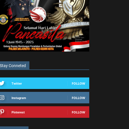
Stay Conneted
FOLLOW
Twitter
FOLLOW
Instagram
FOLLOW
Pinterest