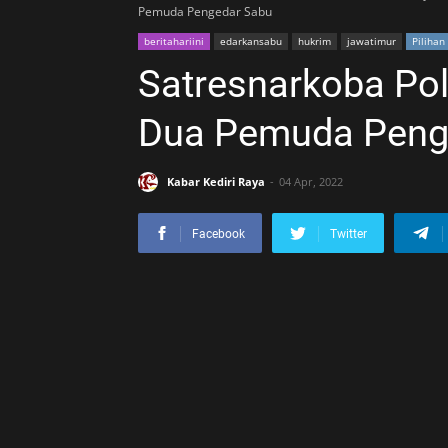
Pemuda Pengedar Sabu
beritahariini
edarkansabu
hukrim
jawatimur
Pilihan
Satresnarkoba Pol
Dua Pemuda Peng
Kabar Kediri Raya
04 Apr, 2022
Facebook
Twitter