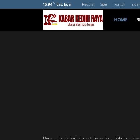
C
East Java
Redaksi
Siber
Kontak
Indek
15.94
HOME
B
Home
beritahariini
edarkansabu
hukrim
jaw