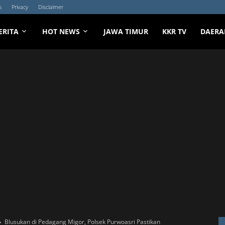
s
Privacy
Disclaimer
ERITA
HOT NEWS
JAWA TIMUR
KKR TV
DAERA
Blusukan di Pedagang Migor, Polsek Purwoasri Pastikan