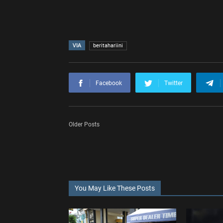
VIA
beritahariini
Facebook
Twitter
Older Posts
You May Like These Posts