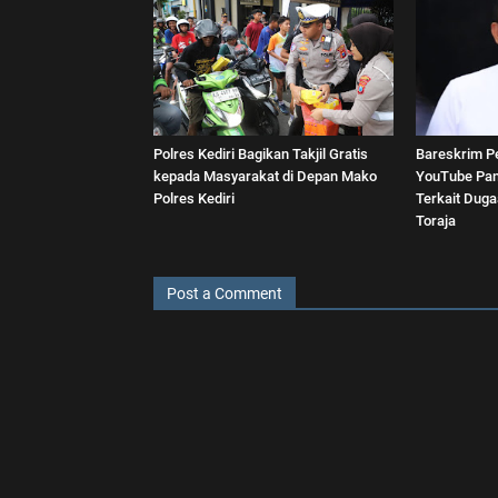
Polres Kediri Bagikan Takjil Gratis
Bareskrim P
kepada Masyarakat di Depan Mako
YouTube Pan
Polres Kediri
Terkait Dug
Toraja
Post a Comment