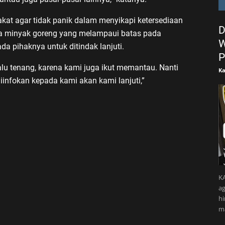
kat agar tidak panik dalam menyikapi ketersediaan
D
ga minyak goreng yang melampaui batas pada
W
 pihaknya untuk ditindak lanjuti.
P
u tenang, karena kami juga ikut memantau. Nanti
Ka
iinfokan kepada kami akan kami lanjuti,”
KA
ag
h
m