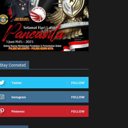
Stay Conneted
FOLLOW
Twitter
FOLLOW
Instagram
FOLLOW
Pinterest