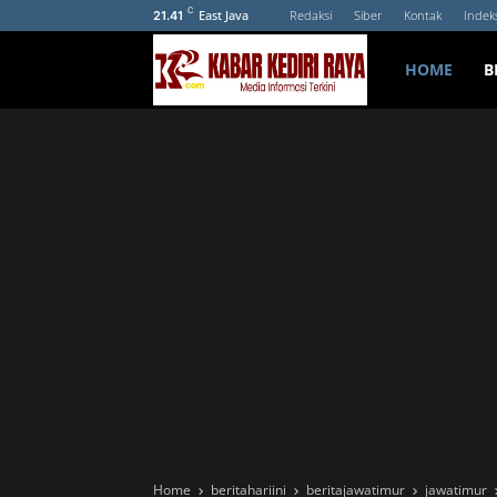
C
East Java
Redaksi
Siber
Kontak
Indek
21.41
HOME
B
Home
beritahariini
beritajawatimur
jawatimur