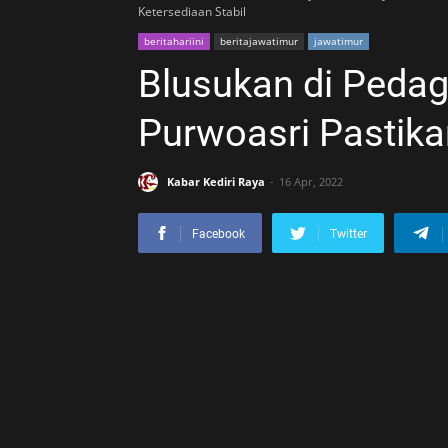
Ketersediaan Stabil
beritahariini
beritajawatimur
jawatimur
Blusukan di Pedag
Purwoasri Pastika
Kabar Kediri Raya
16 Apr, 2022
Facebook
Twitter