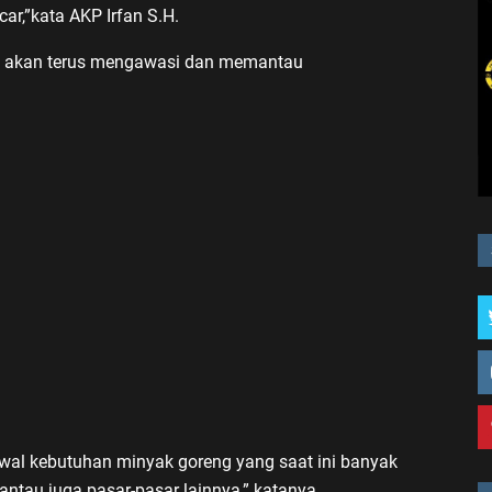
car,”kata AKP Irfan S.H.
a akan terus mengawasi dan memantau
awal kebutuhan minyak goreng yang saat ini banyak
tau juga pasar-pasar lainnya,” katanya.