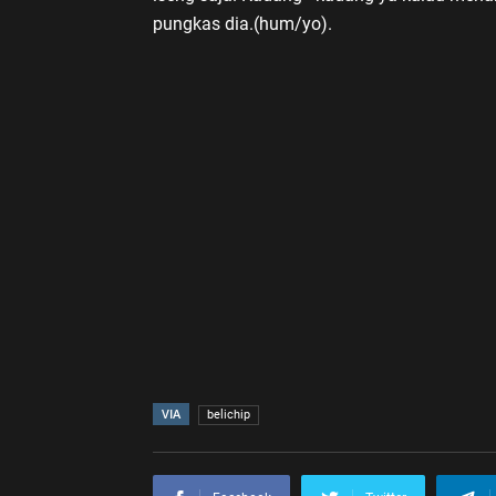
pungkas dia.(hum/yo).
VIA
belichip