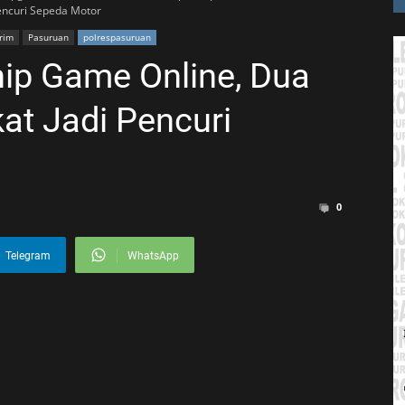
Pencuri Sepeda Motor
rim
Pasuruan
polrespasuruan
ip Game Online, Dua
at Jadi Pencuri
0
Telegram
WhatsApp