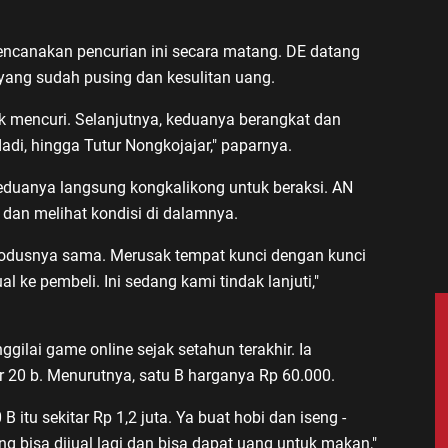
encanakan pencurian ini secara matang. DE datang
ang sudah pusing dan kesulitan uang.
k mencuri. Selanjutnya, keduanya berangkat dan
dadi, hingga Tutur Nongkojajar," paparnya.
eduanya langsung kongkalikong untuk beraksi. AN
 dan melihat kondisi di dalamnya.
 modusnya sama. Merusak tempat kunci dengan kunci
al ke pembeli. Ini sedang kami tindak lanjuti,"
lai game online sejak setahun terakhir. Ia
ar 20 b. Menurutnya, satu B harganya Rp 60.000.
B itu sekitar Rp 1,2 juta. Ya buat hobi dan iseng -
g bisa dijual lagi dan bisa dapat uang untuk makan,"