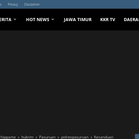
s
Privacy
Disclaimer
ERITA
HOT NEWS
JAWA TIMUR
KKR TV
DAERA
chipgame
hukrim
Pasuruan
polrespasuruan
Kecanduan