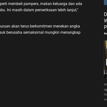
eperti membeli pampers, makan keluarga dan ada
u. Ini masih dalam pemeriksaan lebih lanjut,"
D
W
asuruan akan terus berkomitmen menekan angka
P
masuk berusaha semaksimal mungkin menangkap
Ka
KA
ag
h
m