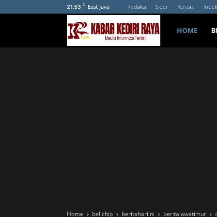
C
East Java
Redaksi
Siber
Kontak
Indek
21.53
HOME
B
Home
belichip
beritahariini
beritajawatimur