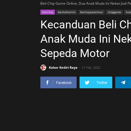
Beli Chip Game Online, Dua Anak Muda Ini Nekat Jadi 
belichip
beritahariini
beritajawatimur
chipgame
huk
Kecanduan Beli Ch
Anak Muda Ini Nek
Sepeda Motor
Kabar Kediri Raya
21 Feb, 2022
Facebook
Twitter