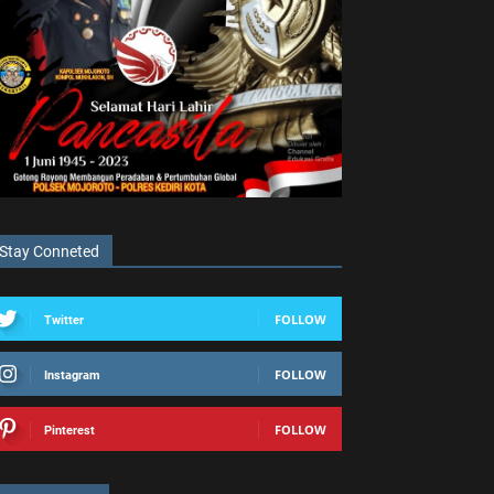
Stay Conneted
FOLLOW
Twitter
FOLLOW
Instagram
FOLLOW
Pinterest