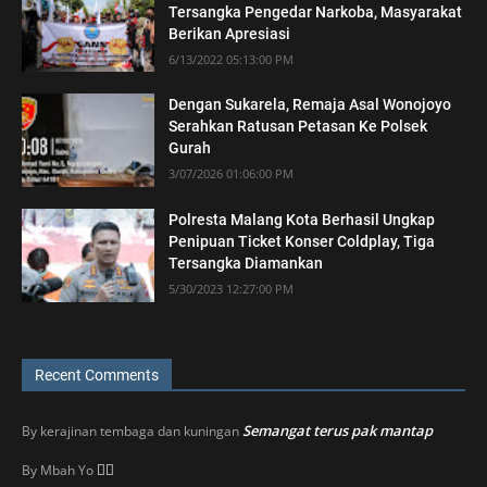
Tersangka Pengedar Narkoba, Masyarakat
Berikan Apresiasi
6/13/2022 05:13:00 PM
Dengan Sukarela, Remaja Asal Wonojoyo
Serahkan Ratusan Petasan Ke Polsek
Gurah
3/07/2026 01:06:00 PM
Polresta Malang Kota Berhasil Ungkap
Penipuan Ticket Konser Coldplay, Tiga
Tersangka Diamankan
5/30/2023 12:27:00 PM
Recent Comments
Semangat terus pak mantap
By
kerajinan tembaga dan kuningan
👍🏼
By
Mbah Yo