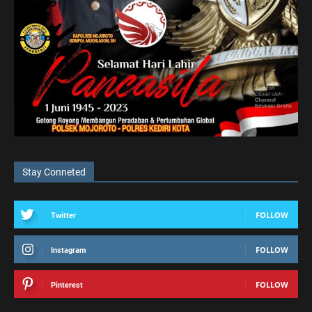
Stay Conneted
FOLLOW
Twitter
FOLLOW
Instagram
FOLLOW
Pinterest