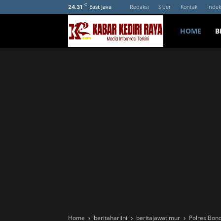
C
East Java
Redaksi
Siber
Kontak
Indek
24.31
HOME
B
Home
beritahariini
beritajawatimur
Polres Bon