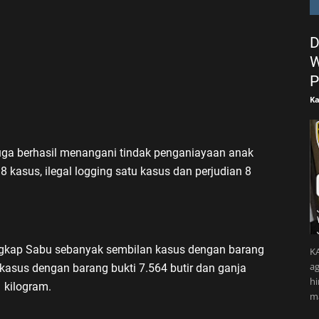
D
W
P
Ka
juga berhasil menangani tindak penganiayaan anak
kasus, ilegal logging satu kasus dan perjudian 8
ngkap Sabu sebanyak sembilan kasus dengan barang
KA
ag
 kasus dengan barang bukti 7.564 butir dan ganja
h
1 kilogram.
m