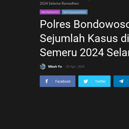
2024 Selama Ramadhan
beritahariini
beritajawatimur
Polres Bondowoso
Sejumlah Kasus di
Semeru 2024 Sel
Mbah Yo
03 Apr, 2024
Facebook
Twitter