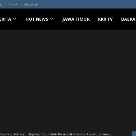
s
Privacy
Disclaimer
ERITA
HOT NEWS
JAWA TIMUR
KKR TV
DAERA
dowoso Berhasil Ungkap Sejumlah Kasus di Operasi Pekat Semeru