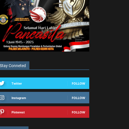
Stay Conneted
FOLLOW
Twitter
FOLLOW
Instagram
FOLLOW
Pinterest