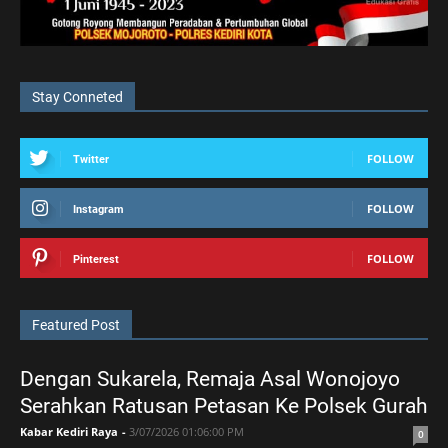
Stay Conneted
FOLLOW
Twitter
FOLLOW
Instagram
FOLLOW
Pinterest
Featured Post
Dengan Sukarela, Remaja Asal Wonojoyo
Serahkan Ratusan Petasan Ke Polsek Gurah
Kabar Kediri Raya
-
3/07/2026 01:06:00 PM
0