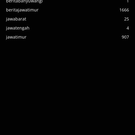
beritabanyuwangi
1
beritajawatimur
1666
jawabarat
25
jawatengah
4
jawatimur
907