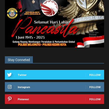
Stay Conneted
FOLLOW
Twitter
FOLLOW
Instagram
FOLLOW
Pinterest