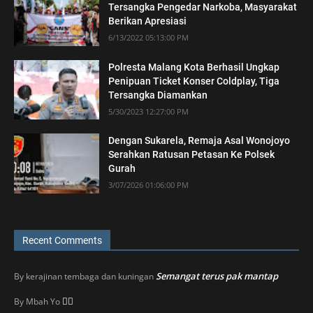
Tersangka Pengedar Narkoba, Masyarakat
Berikan Apresiasi
6/13/2022 05:13:00 PM
Polresta Malang Kota Berhasil Ungkap
Penipuan Ticket Konser Coldplay, Tiga
Tersangka Diamankan
5/30/2023 12:27:00 PM
Dengan Sukarela, Remaja Asal Wonojoyo
Serahkan Ratusan Petasan Ke Polsek
Gurah
3/07/2026 01:06:00 PM
Recent Comments
Semangat terus pak mantap
By
kerajinan tembaga dan kuningan
👍🏼
By
Mbah Yo