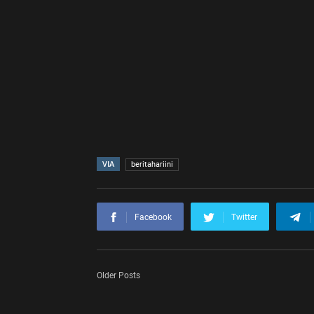
VIA
beritahariini
Facebook
Twitter
Older Posts