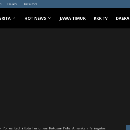
s
Privacy
Disclaimer
ERITA
HOT NEWS
JAWA TIMUR
KKR TV
DAERA
Polres Kediri Kota Terjunkan Ratusan Polisi Amankan Peringatan