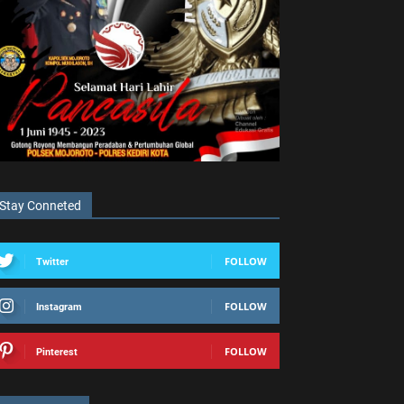
Stay Conneted
FOLLOW
Twitter
FOLLOW
Instagram
FOLLOW
Pinterest