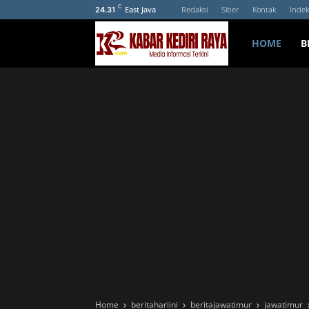
C
East Java
Redaksi
Siber
Kontak
Indek
24.31
HOME
B
Home
beritahariini
beritajawatimur
jawatimur