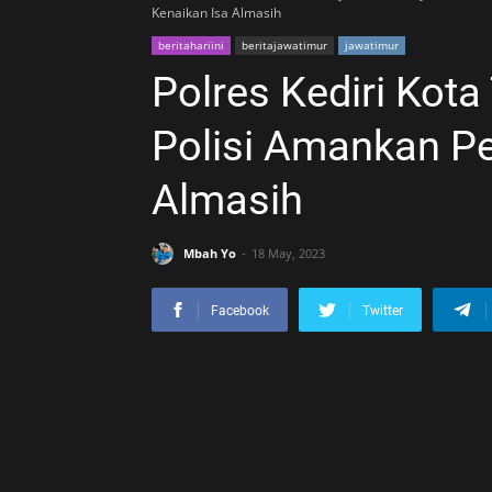
Kenaikan Isa Almasih
beritahariini
beritajawatimur
jawatimur
Polres Kediri Kot
Polisi Amankan Pe
Almasih
Mbah Yo
18 May, 2023
Facebook
Twitter