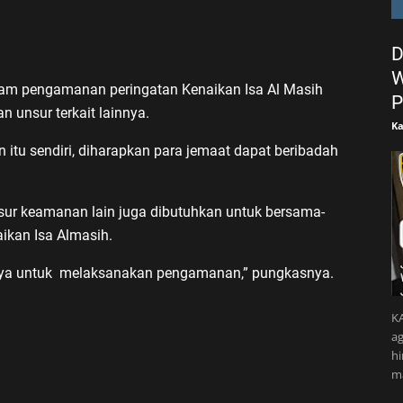
D
W
alam pengamanan peringatan Kenaikan Isa Al Masih
P
an unsur terkait lainnya.
Ka
tu sendiri, diharapkan para jemaat dapat beribadah
ur keamanan lain juga dibutuhkan untuk bersama-
kan Isa Almasih.
inya untuk melaksanakan pengamanan,” pungkasnya.
KA
ag
h
m