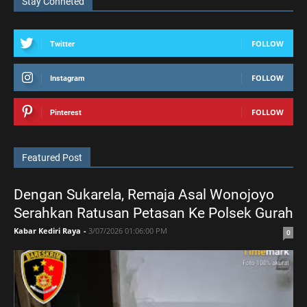
Stay Conneted
FOLLOW
Twitter
FOLLOW
Instagram
FOLLOW
Pinterest
Featured Post
Dengan Sukarela, Remaja Asal Wonojoyo
Serahkan Ratusan Petasan Ke Polsek Gurah
Kabar Kediri Raya
-
3/07/2026 01:06:00 PM
0