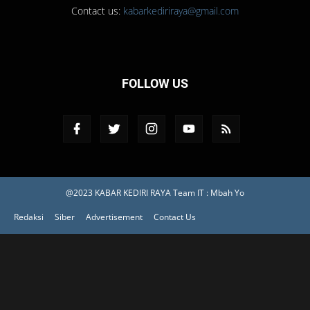
Contact us:
kabarkediriraya@gmail.com
FOLLOW US
@2023 KABAR KEDIRI RAYA
Team IT : Mbah Yo
Redaksi
Siber
Advertisement
Contact Us