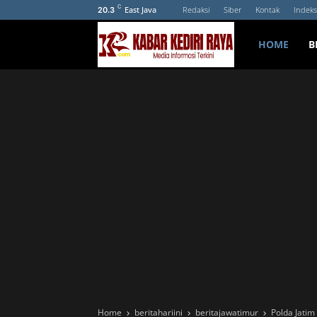
C
East Java
Redaksi
Siber
Kontak
Indeks
20.3
HOME
B
Home
beritahariini
beritajawatimur
Polda Jati