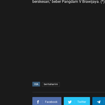
berskesan," beber Pangdam V Brawijaya. (*)
VIA
beritahariini
Facebook
Twitter