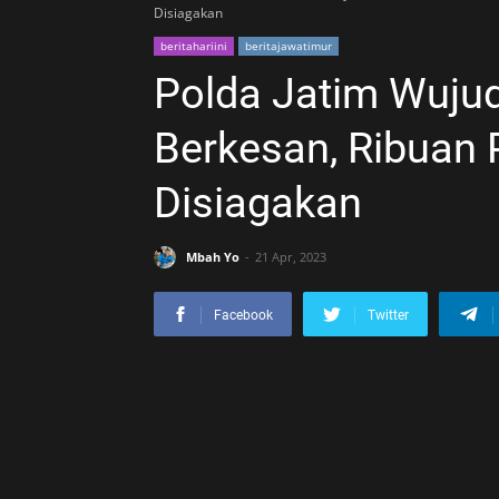
Disiagakan
beritahariini
beritajawatimur
Polda Jatim Wuju
Berkesan, Ribuan
Disiagakan
Mbah Yo
21 Apr, 2023
Facebook
Twitter