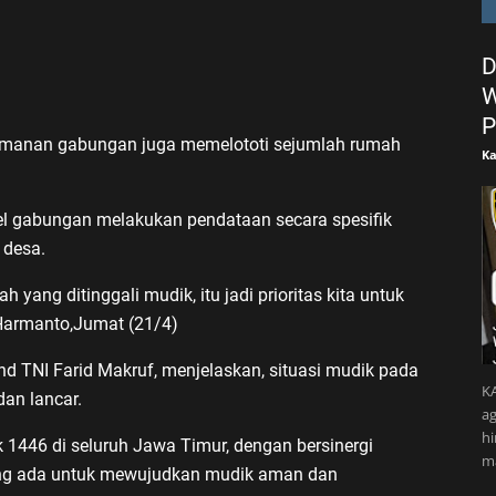
D
W
P
amanan gabungan juga memelototi sejumlah rumah
Ka
l gabungan melakukan pendataan secara spesifik
 desa.
yang ditinggali mudik, itu jadi prioritas kita untuk
 Harmanto,Jumat (21/4)
 TNI Farid Makruf, menjelaskan, situasi mudik pada
KA
dan lancar.
ag
h
1446 di seluruh Jawa Timur, dengan bersinergi
m
yang ada untuk mewujudkan mudik aman dan