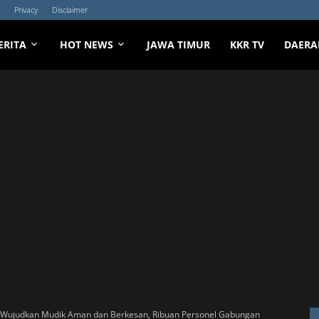
Privacy
Disclaimer
ERITA
HOT NEWS
JAWA TIMUR
KKR TV
DAERA
m Wujudkan Mudik Aman dan Berkesan, Ribuan Personel Gabungan