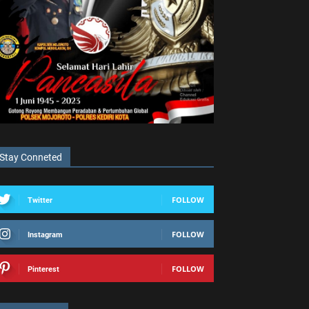
Stay Conneted
FOLLOW
Twitter
FOLLOW
Instagram
FOLLOW
Pinterest