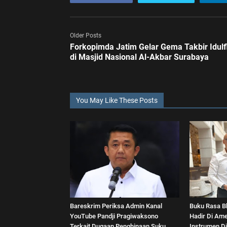
Older Posts
Forkopimda Jatim Gelar Gema Takbir Idulfi
di Masjid Nasional Al-Akbar Surabaya
You May Like These Posts
Bareskrim Periksa Admin Kanal
Buku Rasa B
YouTube Pandji Pragiwaksono
Hadir Di Ame
Terkait Dugaan Penghinaan Suku
Instrumen Di