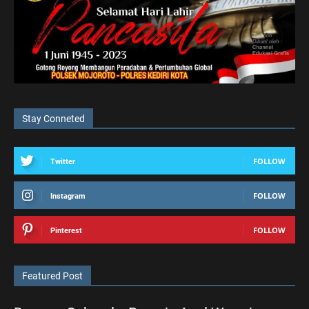
Stay Conneted
FOLLOW
Twitter
FOLLOW
Instagram
FOLLOW
Pinterest
Featured Post