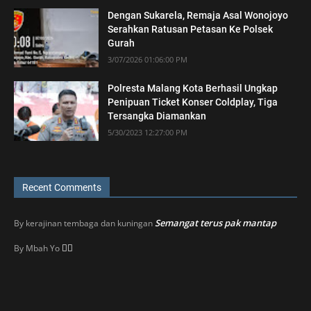
Dengan Sukarela, Remaja Asal Wonojoyo
Serahkan Ratusan Petasan Ke Polsek
Gurah
3/07/2026 01:06:00 PM
Polresta Malang Kota Berhasil Ungkap
Penipuan Ticket Konser Coldplay, Tiga
Tersangka Diamankan
5/30/2023 12:27:00 PM
Recent Comments
Semangat terus pak mantap
By
kerajinan tembaga dan kuningan
👍🏼
By
Mbah Yo