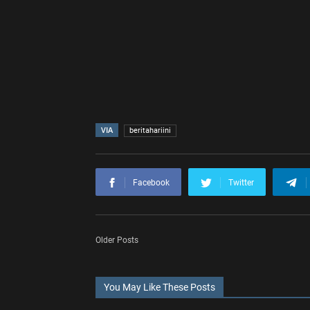
VIA
beritahariini
Facebook
Twitter
Older Posts
You May Like These Posts