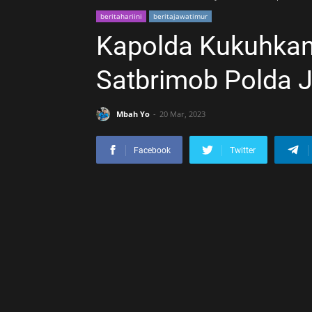
beritahariini
beritajawatimur
Kapolda Kukuhkan
Satbrimob Polda 
Mbah Yo
20 Mar, 2023
Facebook
Twitter