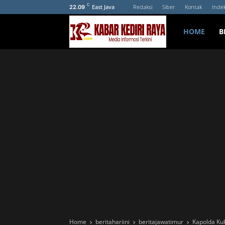
C
East Java
Redaksi
Siber
Kontak
Inde
22.09
HOME
B
Home
beritahariini
beritajawatimur
Kapolda Ku