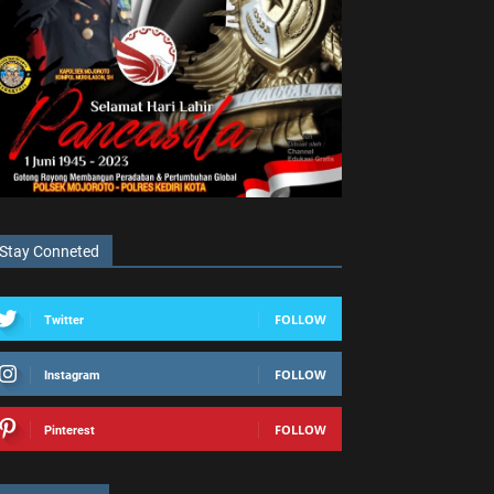
Stay Conneted
FOLLOW
Twitter
FOLLOW
Instagram
FOLLOW
Pinterest