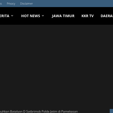
ks
Privacy
Disclaimer
ERITA
HOT NEWS
JAWA TIMUR
KKR TV
DAERA
kuhkan Batalyon D Satbrimob Polda Jatim di Pamekasan