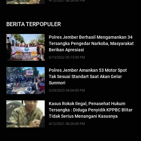
4/12/2021 08:26:00 PM
BERITA TERPOPULER
Polres Jember Berhasil Mengamankan 34
Tersangka Pengedar Narkoba, Masyarakat
Berikan Apresiasi
6/13/2022 05:13:00 PM
Polres Jember Amankan 53 Motor Spot
Tak Sesuai Standart Saat Akan Gelar
Sunmori
5/29/2023 04:04:00 PM
Kasus Rokok Ilegal, Penasehat Hukum
Tersangka : Diduga Penyidik KPPBC Blitar
Tidak Serius Menangani Kasusnya
4/12/2021 08:26:00 PM