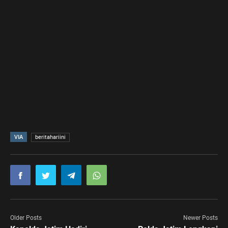
VIA
beritahariini
Older Posts
Newer Posts