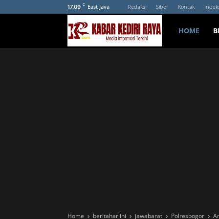
C
East Java
Redaksi
Siber
Kontak
Indek
17.09
HOME
B
Home
beritahariini
jawabarat
Polresbogor
An