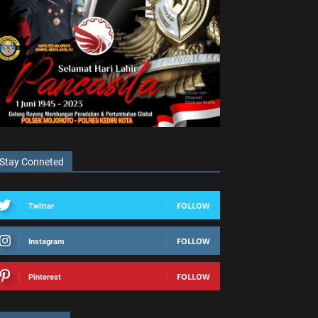
Stay Conneted
FOLLOW
Twitter
FOLLOW
Instagram
FOLLOW
Pinterest