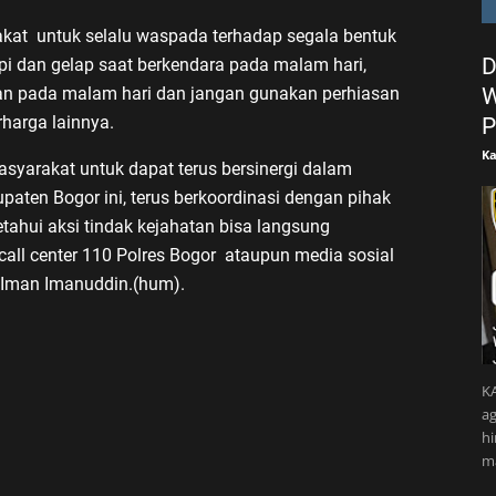
at untuk selalu waspada terhadap segala bentuk
D
epi dan gelap saat berkendara pada malam hari,
W
an pada malam hari dan jangan gunakan perhiasan
harga lainnya.
P
Ka
syarakat untuk dapat terus bersinergi dalam
aten Bogor ini, terus berkoordinasi dengan pihak
etahui aksi tindak kejahatan bisa langsung
all center 110 Polres Bogor ataupun media sosial
 Iman Imanuddin.(hum).
KA
ag
h
m