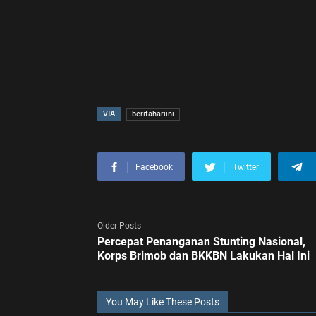
VIA
beritahariini
Facebook
Twitter
Older Posts
Percepat Penanganan Stunting Nasional,
Korps Brimob dan BKKBN Lakukan Hal Ini
You May Like These Posts