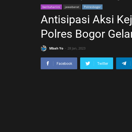
beritahariini
jawabarat
Polresbogor
Antisipasi Aksi Ke
Polres Bogor Gela
Mbah Yo
28 Jan, 2023
Facebook
Twitter