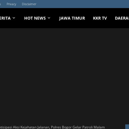
s
Privacy
Disclaimer
ERITA
HOT NEWS
JAWA TIMUR
KKR TV
DAERA
tisipasi Aksi Kejahatan Jalanan, Polres Bogor Gelar Patroli Malam