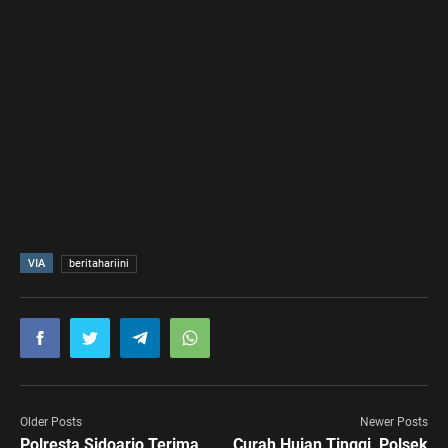
VIA
beritahariini
Older Posts
Newer Posts
Polresta Sidoarjo Terima
Curah Hujan Tinggi, Polsek