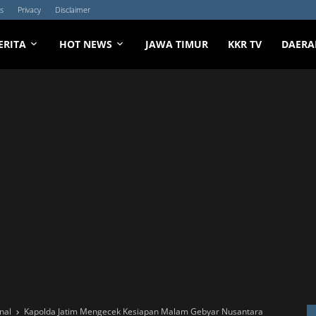
s
Privacy
Disclaimer
ERITA
HOT NEWS
JAWA TIMUR
KKR TV
DAERA
nal
Kapolda Jatim Mengecek Kesiapan Malam Gebyar Nusantara