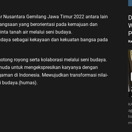
r Nusantara Gemilang Jawa Timur 2022 antara lain
D
ngsaan yang berorientasi pada kemajuan dan
W
ta tanah air melalui seni budaya.
P
aya sebagai kekayaan dan kekuatan bangsa pada
Ka
tong royong serta kolaborasi melalui seni budaya.
muda untuk mengekspresikan karyanya dengan
aman di Indonesia. Mewujudkan transformasi nilai-
ni budaya.(humas).
KA
ag
h
m