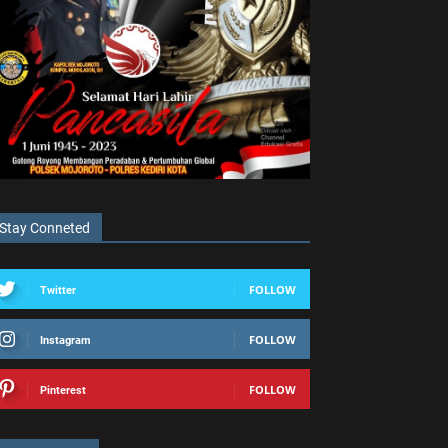
Stay Conneted
FOLLOW
Twitter
FOLLOW
Instagram
FOLLOW
Pinterest