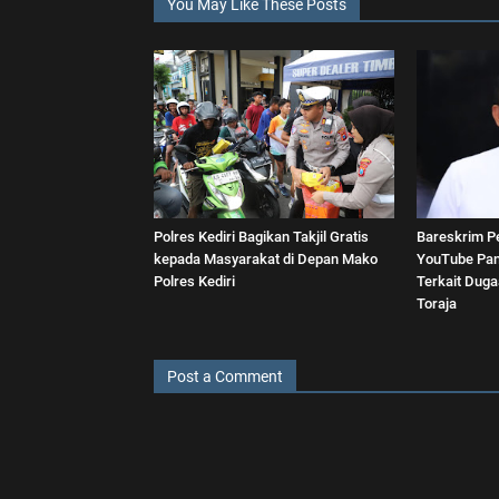
You May Like These Posts
Polres Kediri Bagikan Takjil Gratis
Bareskrim P
kepada Masyarakat di Depan Mako
YouTube Pan
Polres Kediri
Terkait Dug
Toraja
Post a Comment