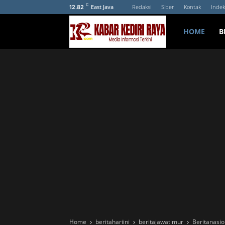
C
East Java
Redaksi
Siber
Kontak
Indek
12.82
HOME
B
Home
beritahariini
beritajawatimur
Beritanasio