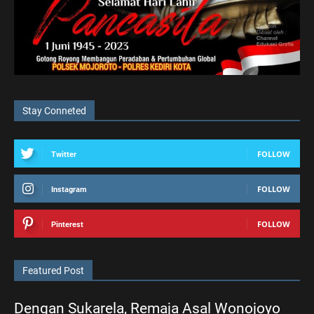
Stay Conneted
FOLLOW
Twitter
FOLLOW
Instagram
FOLLOW
Pinterest
Featured Post
Dengan Sukarela, Remaja Asal Wonojoyo