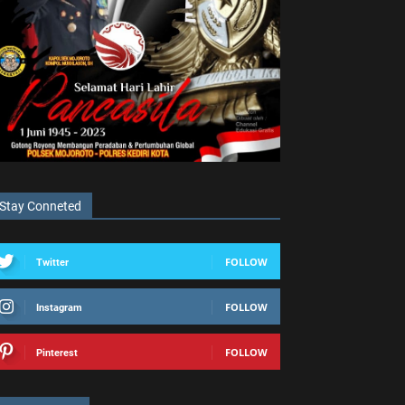
Stay Conneted
FOLLOW
Twitter
FOLLOW
Instagram
FOLLOW
Pinterest