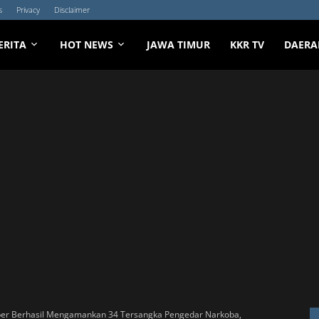
s
Privacy
Disclaimer
ERITA
HOT NEWS
JAWA TIMUR
KKR TV
DAERA
ber Berhasil Mengamankan 34 Tersangka Pengedar Narkoba,