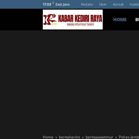
C
East Java
Redaksi
Siber
Kontak
Indek
17.03
HOME
B
Home
beritahariini
beritajawatimur
Polres Jem