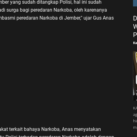
er yang sudah ditangkap Polisi, hal ini sudah
di surga bagi peredaran Narkoba, oleh karenanya
D
mbasmi peredaran Narkoba di Jember," ujar Gus Anas
W
P
Ka
KA
ag
h
m
kat terkait bahaya Narkoba, Anas menyatakan