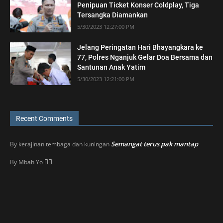
Penipuan Ticket Konser Coldplay, Tiga
Tersangka Diamankan
5/30/2023 12:27:00 PM
Jelang Peringatan Hari Bhayangkara ke
77, Polres Nganjuk Gelar Doa Bersama dan
Santunan Anak Yatim
5/30/2023 12:21:00 PM
Recent Comments
Semangat terus pak mantap
By
kerajinan tembaga dan kuningan
👍🏼
By
Mbah Yo