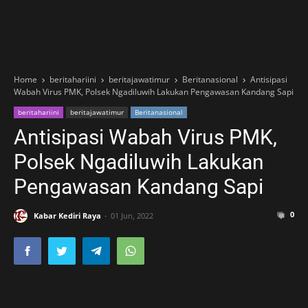
Home
beritahariini
beritajawatimur
Beritanasional
Antisipasi
Wabah Virus PMK, Polsek Ngadiluwih Lakukan Pengawasan Kandang Sapi
beritahariini
beritajawatimur
Beritanasional
Antisipasi Wabah Virus PMK,
Polsek Ngadiluwih Lakukan
Pengawasan Kandang Sapi
0
Kabar Kediri Raya
01 Jun, 2022