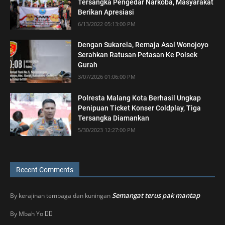
Tersangka Pengedar Narkoba, Masyarakat
Berikan Apresiasi
6/13/2022 05:13:00 PM
Dengan Sukarela, Remaja Asal Wonojoyo
Serahkan Ratusan Petasan Ke Polsek
Gurah
3/07/2026 01:06:00 PM
Polresta Malang Kota Berhasil Ungkap
Penipuan Ticket Konser Coldplay, Tiga
Tersangka Diamankan
5/30/2023 12:27:00 PM
Recent Comments
Semangat terus pak mantap
By
kerajinan tembaga dan kuningan
👍🏼
By
Mbah Yo