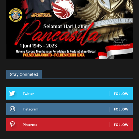
Stay Conneted
FOLLOW
Twitter
FOLLOW
Instagram
FOLLOW
Pinterest