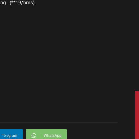
ng . (**19/hms).
Telegram
WhatsApp