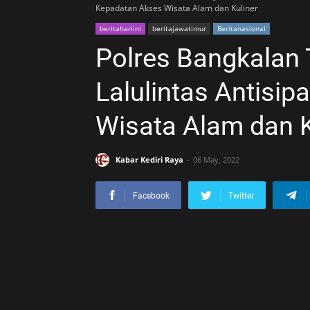
Kepadatan Akses Wisata Alam dan Kuliner
beritahariini
beritajawatimur
Beritanasional
Polres Bangkalan 
Lalulintas Antisi
Wisata Alam dan K
Kabar Kediri Raya
06 May, 2022
Facebook
Twitter