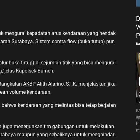
D
W
untuk mengurai kepadatan arus kendaraan yang hendak
P
rah Surabaya. Sistem contra flow (buka tutup) pun
Ka
lur buka tutup) di sejumlah titik yang bisa mengurai
,”jelas Kapolsek Burneh.
Bangkalan AKBP Alith Alarino, S.I.K. menjelaskan jika
trean volume kendaraan.
 bahwa kendaraan yang melintas bisa tetap berjalan
KA
ag
h
nya juga menerjunkan tim gabungan untuk melakukan
m
h Surabaya maupun yang sebaliknya untuk menghindari