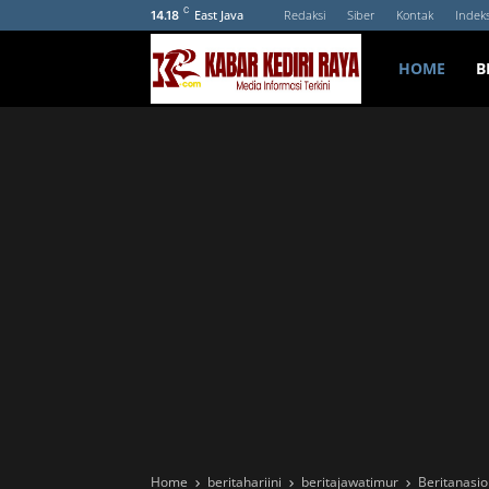
C
East Java
Redaksi
Siber
Kontak
Indek
14.18
HOME
B
Home
beritahariini
beritajawatimur
Beritanasio