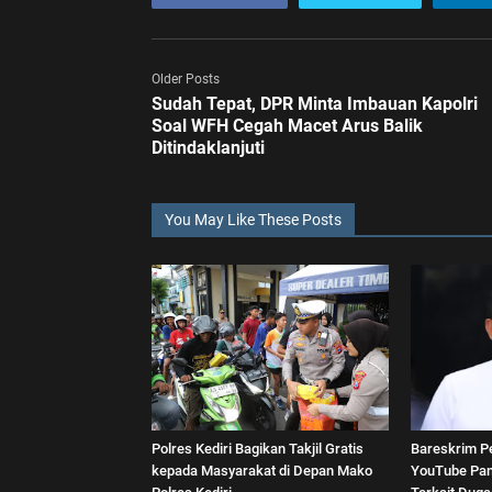
Older Posts
Sudah Tepat, DPR Minta Imbauan Kapolri
Soal WFH Cegah Macet Arus Balik
Ditindaklanjuti
You May Like These Posts
Polres Kediri Bagikan Takjil Gratis
Bareskrim P
kepada Masyarakat di Depan Mako
YouTube Pan