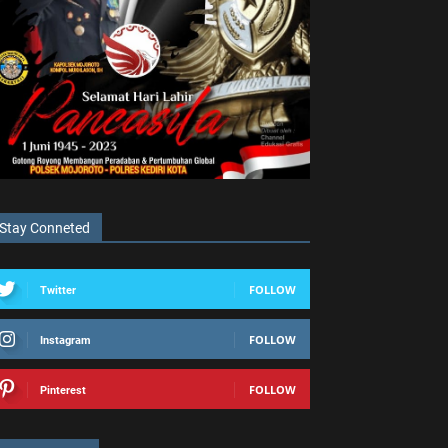
Stay Conneted
FOLLOW
Twitter
FOLLOW
Instagram
FOLLOW
Pinterest