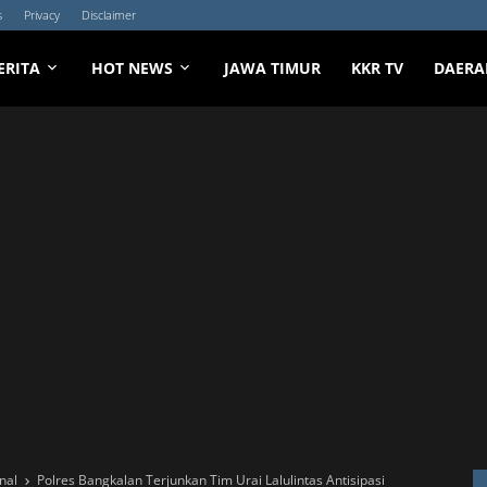
s
Privacy
Disclaimer
ERITA
HOT NEWS
JAWA TIMUR
KKR TV
DAERA
nal
Polres Bangkalan Terjunkan Tim Urai Lalulintas Antisipasi