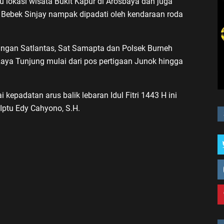
u lokasi wisata Bukit Kapur di Arosbaya dan juga
Bebek Sinjay nampak dipadati oleh kendaraan roda
abungan Satlantas, Sat Samapta dan Polsek Burneh
aya Tunjung mulai dari pos pertigaan Junok hingga
kepadatan arus balik lebaran Idul Fitri 1443 H ini
Iptu Edy Cahyono, S.H.