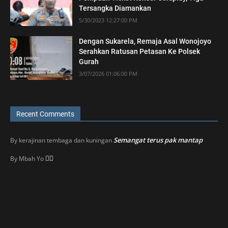
Tersangka Diamankan
5/30/2023 12:27:00 PM
Dengan Sukarela, Remaja Asal Wonojoyo
Serahkan Ratusan Petasan Ke Polsek
Gurah
3/07/2026 01:06:00 PM
Recent Comments
Semangat terus pak mantap
By
kerajinan tembaga dan kuningan
👍🏼
By
Mbah Yo