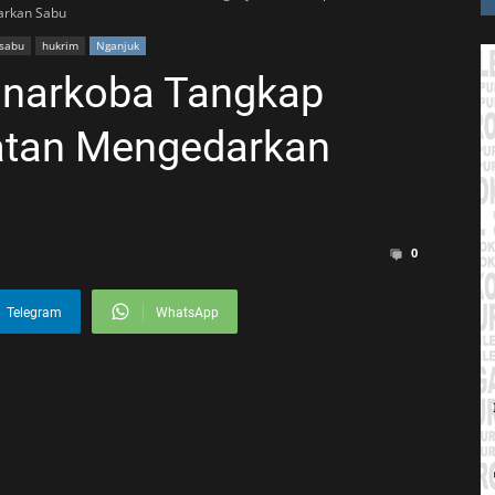
arkan Sabu
sabu
hukrim
Nganjuk
esnarkoba Tangkap
atan Mengedarkan
0
Telegram
WhatsApp