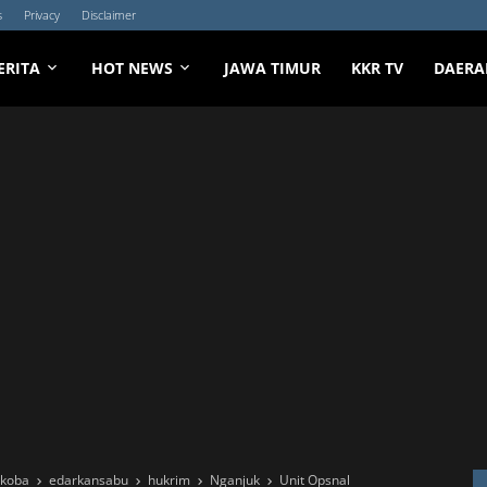
s
Privacy
Disclaimer
ERITA
HOT NEWS
JAWA TIMUR
KKR TV
DAERA
rkoba
edarkansabu
hukrim
Nganjuk
Unit Opsnal