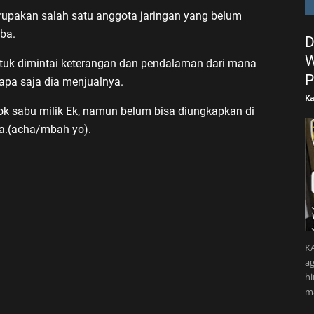
rupakan salah satu anggota jaringan yang belum
oba.
D
W
ntuk dimintai keterangan dan pendalaman dari mana
P
apa saja dia menjualnya.
Ka
k sabu milik Ek, namun belum bisa diungkapkan di
ya.(acha/mbah yo).
KA
ag
h
m