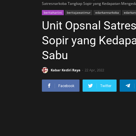
Satresnarkoba Tangkap Sopir yang Kedapatan Menged
beritahariini
beritajawatimur
edarkannarkoba
edarkan
Unit Opsnal Satr
Sopir yang Kedap
Sabu
Kabar Kediri Raya
22 Apr, 2022
Facebook
Twitter