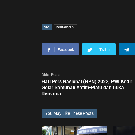
VIA
beritahariini
Facebook
Twitter
Older Posts
Hari Pers Nasional (HPN) 2022, PWI Kediri
Gelar Santunan Yatim-Piatu dan Buka
Bersama
You May Like These Posts