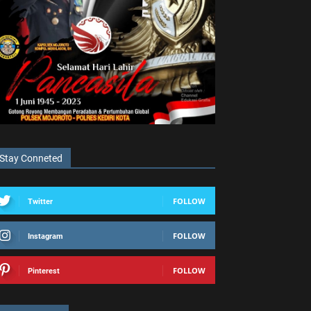
Stay Conneted
FOLLOW
Twitter
FOLLOW
Instagram
FOLLOW
Pinterest