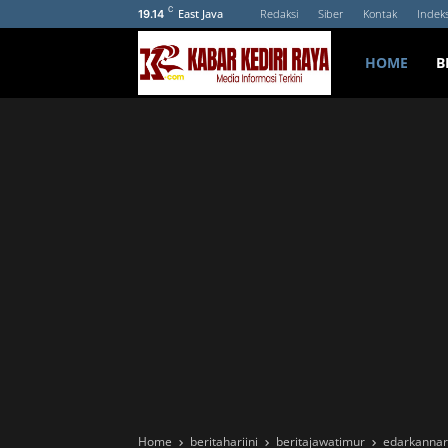
C
East Java
Redaksi
Siber
Kontak
Indek
19.14
HOME
B
Home
beritahariini
beritajawatimur
edarkanna