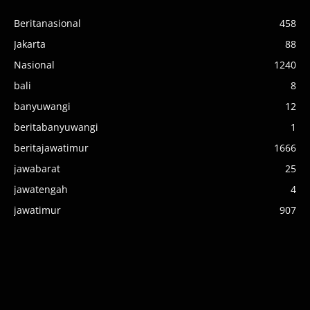
Beritanasional
458
Jakarta
88
Nasional
1240
bali
8
banyuwangi
12
beritabanyuwangi
1
beritajawatimur
1666
jawabarat
25
jawatengah
4
jawatimur
907