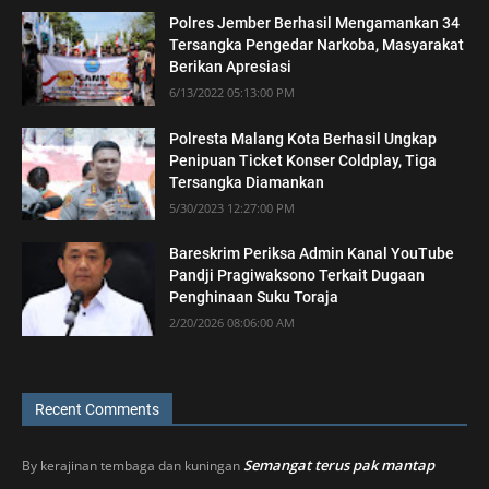
Polres Jember Berhasil Mengamankan 34
Tersangka Pengedar Narkoba, Masyarakat
Berikan Apresiasi
6/13/2022 05:13:00 PM
Polresta Malang Kota Berhasil Ungkap
Penipuan Ticket Konser Coldplay, Tiga
Tersangka Diamankan
5/30/2023 12:27:00 PM
Bareskrim Periksa Admin Kanal YouTube
Pandji Pragiwaksono Terkait Dugaan
Penghinaan Suku Toraja
2/20/2026 08:06:00 AM
Recent Comments
Semangat terus pak mantap
By
kerajinan tembaga dan kuningan