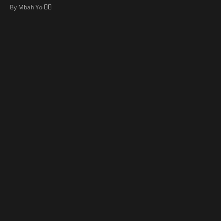
👍🏼
By
Mbah Yo