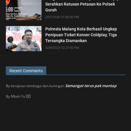
Serahkan Ratusan Petasan Ke Polsek
Gurah
3/07/2026 01:06:00 PM
Polresta Malang Kota Berhasil Ungkap
Penipuan Ticket Konser Coldplay, Tiga
Tersangka Diamankan
5/30/2023 12:27:00 PM
Recent Comments
Semangat terus pak mantap
By
kerajinan tembaga dan kuningan
👍🏼
By
Mbah Yo