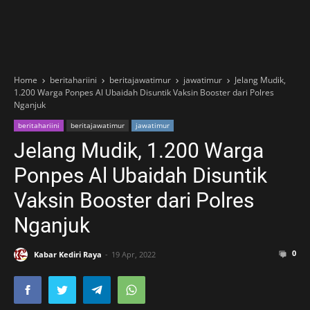
Home
beritahariini
beritajawatimur
jawatimur
Jelang Mudik,
1.200 Warga Ponpes Al Ubaidah Disuntik Vaksin Booster dari Polres
Nganjuk
beritahariini
beritajawatimur
jawatimur
Jelang Mudik, 1.200 Warga
Ponpes Al Ubaidah Disuntik
Vaksin Booster dari Polres
Nganjuk
0
Kabar Kediri Raya
19 Apr, 2022