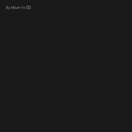
👍🏼
By
Mbah Yo