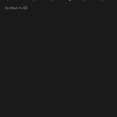
👍🏼
By
Mbah Yo