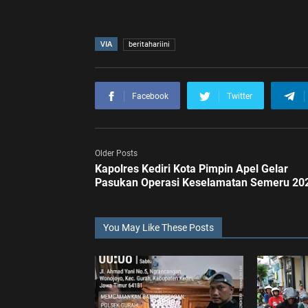
VIA
beritahariini
Facebook
Twitter
Older Posts
Kapolres Kediri Kota Pimpin Apel Gelar
Pasukan Operasi Keselamatan Semeru 20
You May Like These Posts