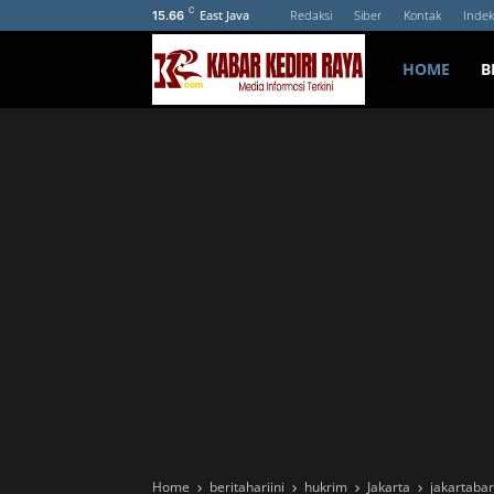
C
East Java
Redaksi
Siber
Kontak
Indek
15.66
HOME
B
Home
beritahariini
hukrim
Jakarta
jakartabar