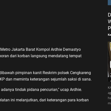
D
W
P
Ka
s Metro Jakarta Barat Kompol Ardhie Demastyo
oran dari korban langsung mendatang tempat
dibawah pimpinan kanit Reskrim polsek Cengkareng
KP dan meminta keterangan sejumlah saksi di sana.
KA
adanya tindak pidana pencurian," ucap Ardhie.
ag
h
atan ini melanjutkan, dari keterangan para korban
m