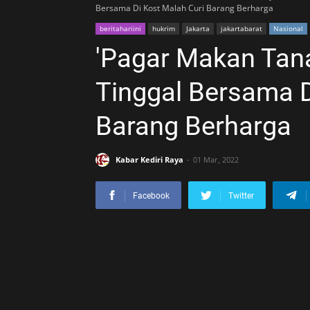
Bersama Di Kost Malah Curi Barang Berharga
beritahariini
hukrim
Jakarta
jakartabarat
Nasional
'Pagar Makan Tan
Tinggal Bersama D
Barang Berharga
Kabar Kediri Raya
01 Mar, 2022
Facebook
Twitter