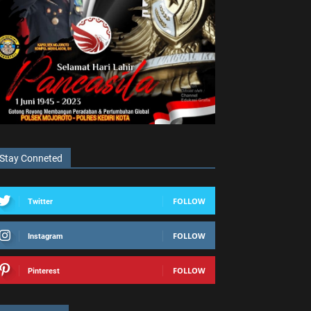
Stay Conneted
FOLLOW
Twitter
FOLLOW
Instagram
FOLLOW
Pinterest