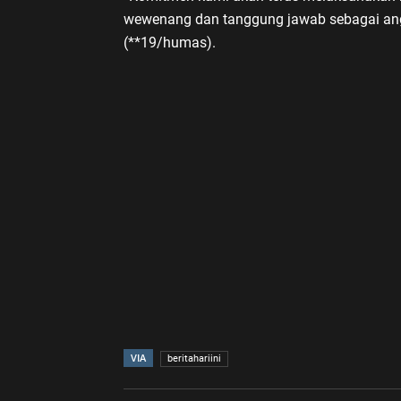
wewenang dan tanggung jawab sebagai angg
(**19/humas).
VIA
beritahariini