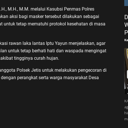
.H., M.H., M.M. melalui Kasubsi Penmas Polres
D
an aksi bagi masker tersebut dilakukan sebagai
t untuk tetap mematuhi protokol kesehatan di masa
W
P
Ka
si rawan laka lantas Iptu Yayun menjelaskan, agar
lan untuk tetap berhati hati dan waspada mengingat
akibat tingginya curah hujan.
anggota Polsek Jetis untuk melakukan pengecoran di
g dengan perangkat serta warga masyarakat Desa
KA
ag
h
m