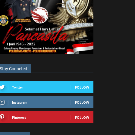
Stay Conneted
FOLLOW
Twitter
FOLLOW
Instagram
FOLLOW
Pinterest