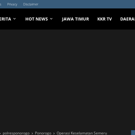
s
Privacy
Disclaimer
ERITA
HOT NEWS
JAWA TIMUR
KKR TV
DAERA
polresponorogo
Ponorogo
Operasi Keselamatan Semeru