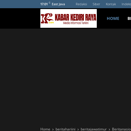
C
East Java
Redaksi
Siber
Kontak
Indek
17.01
HOME
B
Home
beritahariini
beritajawatimur
Beritanasio