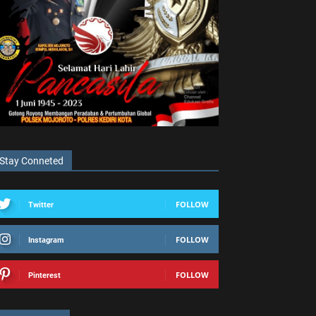
Stay Conneted
FOLLOW
Twitter
FOLLOW
Instagram
FOLLOW
Pinterest