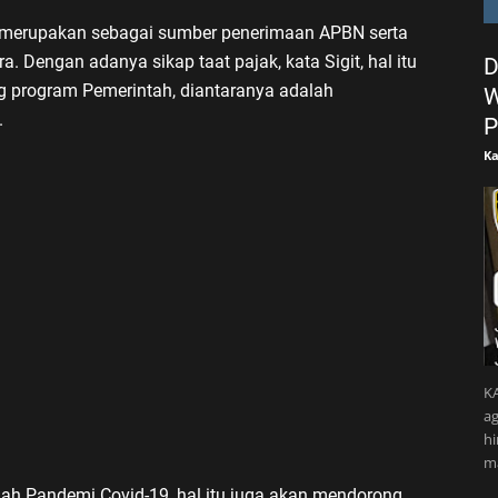
k merupakan sebagai sumber penerimaan APBN serta
 Dengan adanya sikap taat pajak, kata Sigit, hal itu
D
 program Pemerintah, diantaranya adalah
W
.
P
Ka
KA
ag
h
m
ngah Pandemi Covid-19, hal itu juga akan mendorong