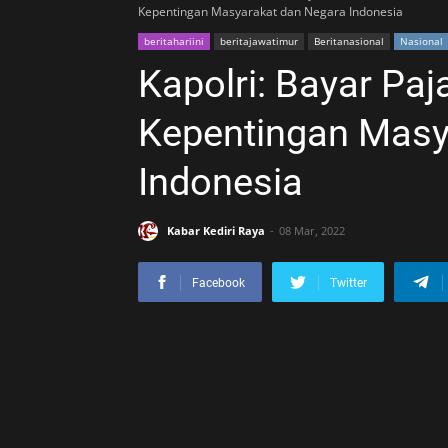
Kepentingan Masyarakat dan Negara Indonesia
beritahariini
beritajawatimur
Beritanasional
Nasional
Kapolri: Bayar Pa
Kepentingan Masy
Indonesia
Kabar Kediri Raya
08 Mar, 2022
Facebook
Twitter