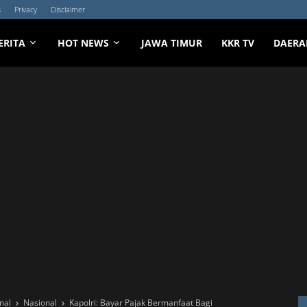
s
Privacy
Disclaimer
ERITA
HOT NEWS
JAWA TIMUR
KKR TV
DAERA
nal
Nasional
Kapolri: Bayar Pajak Bermanfaat Bagi