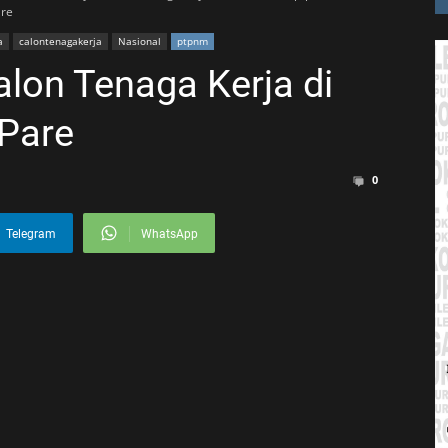
are
a
calontenagakerja
Nasional
ptpnm
lon Tenaga Kerja di
 Pare
0
Telegram
WhatsApp