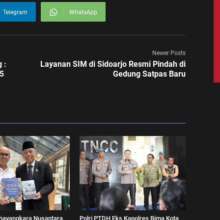
Telegram
WhatsApp
Newer Posts
 :
Layanan SIM di Sidoarjo Resmi Pindah di
35
Gedung Satpas Baru
hayangkara Nusantara
Polri PTDH Eks Kapolres Bima Kota