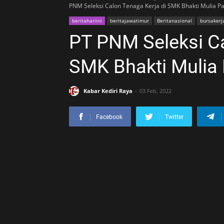
PNM Seleksi Calon Tenaga Kerja di SMK Bhakti Mulia P
beritahariini
beritajawatimur
Beritanasional
bursakerj
PT PNM Seleksi Ca
SMK Bhakti Mulia
Kabar Kediri Raya
03 Feb, 2022
Facebook
Twitter