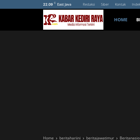
C
East Java
Redaksi
Siber
Kontak
Inde
22.09
HOME
B
Home
beritahariini
beritajawatimur
Beritanasio