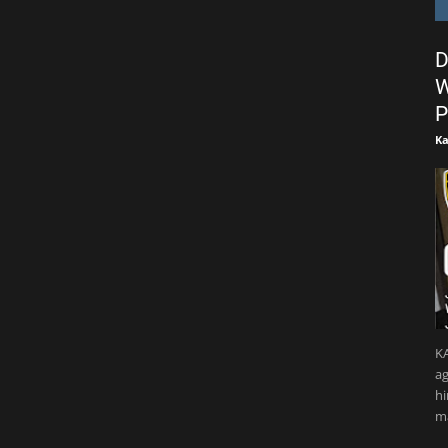
D
W
P
Ka
KA
ag
h
m