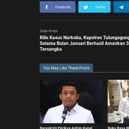
Facebook
Twitter
Older Posts
Rilis Kasus Narkoba, Kapolres Tulungagung
Selama Bulan Januari Berhasil Amankan 
Tersangka
You May Like These Posts
Bareskrim Periksa Admin Kanal
Buku Rasa B