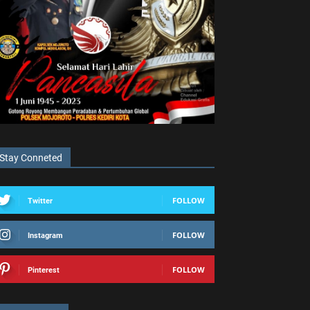
Stay Conneted
FOLLOW
Twitter
FOLLOW
Instagram
FOLLOW
Pinterest