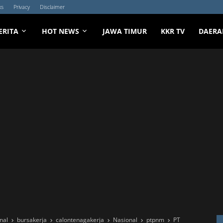
ks
Privacy
Disclaimer
ERITA
HOT NEWS
JAWA TIMUR
KKR TV
DAERA
nal
bursakerja
calontenagakerja
Nasional
ptpnm
PT