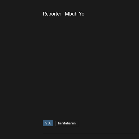
Reporter : Mbah Yo.
VIA
beritahariini