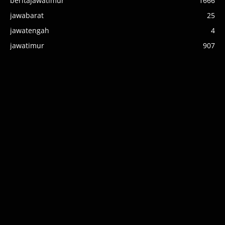
beritajawatimur
1666
jawabarat
25
jawatengah
4
jawatimur
907