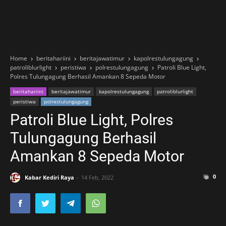
Home
beritahariini
beritajawatimur
kapolrestulungagung
patroliblurlight
peristiwa
polrestulungagung
Patroli Blue Light,
Polres Tulungagung Berhasil Amankan 8 Sepeda Motor
beritahariini
beritajawatimur
kapolrestulungagung
patroliblurlight
peristiwa
polrestulungagung
Patroli Blue Light, Polres
Tulungagung Berhasil
Amankan 8 Sepeda Motor
0
Kabar Kediri Raya
14 Feb, 2022