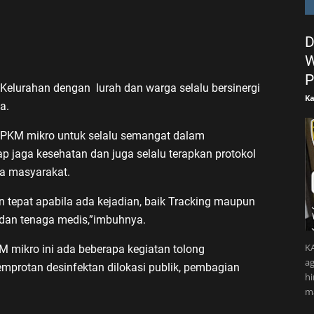
D
W
P
t Kelurahan dengan lurah dan warga selalu bersinergi
Ka
a.
PPKM mikro untuk selalu semangat dalam
ap jaga kesehatan dan juga selalu terapkan protokol
a masyarakat.
 tepat apabila ada kejadian, baik Tracking maupun
h dan tenaga medis,”imbuhnya.
KA
ikro ini ada beberapa kegiatan tolong
ag
emprotan desinfektan dilokasi publik, pembagian
h
m