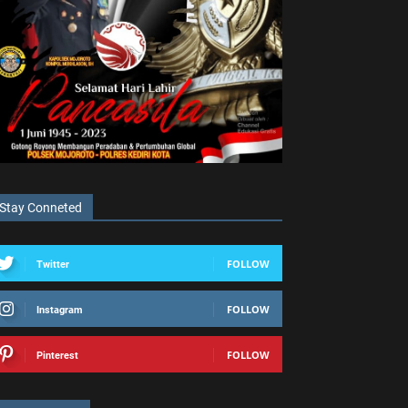
Stay Conneted
FOLLOW
Twitter
FOLLOW
Instagram
FOLLOW
Pinterest