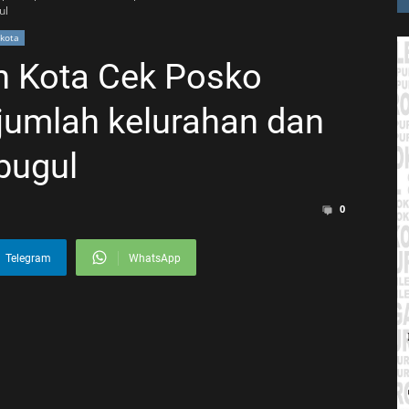
ul
kota
n Kota Cek Posko
jumlah kelurahan dan
bugul
0
Telegram
WhatsApp