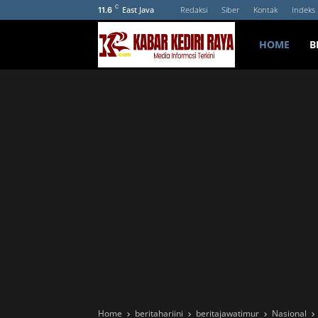
C
East Java
Redaksi
Siber
Kontak
Indeks
11.6
HOME
B
Home
beritahariini
beritajawatimur
Nasional