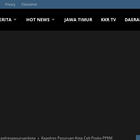
Privacy
Disclaimer
ERITA
HOT NEWS
JAWA TIMUR
KKR TV
DAERA
polrespasuruankota
Kapolres Pasuruan Kota Cek Posko PPKM