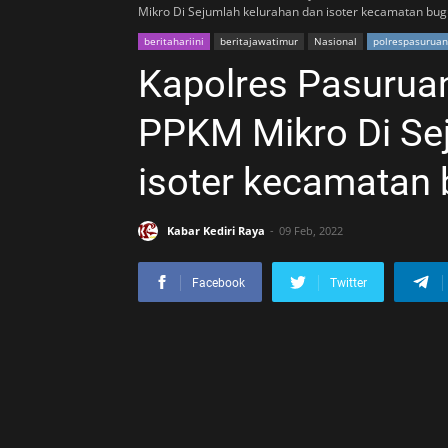
Mikro Di Sejumlah kelurahan dan isoter kecamatan bug
beritahariini
beritajawatimur
Nasional
polrespasuruan
Kapolres Pasurua
PPKM Mikro Di Se
isoter kecamatan 
Kabar Kediri Raya
09 Feb, 2022
Facebook
Twitter