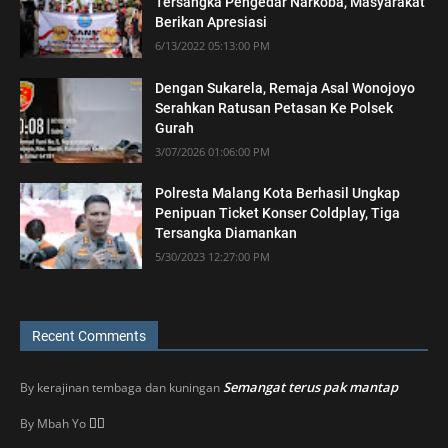
Tersangka Pengedar Narkoba, Masyarakat
Berikan Apresiasi
6/13/2022 05:13:00 PM
Dengan Sukarela, Remaja Asal Wonojoyo
Serahkan Ratusan Petasan Ke Polsek
Gurah
3/07/2026 01:06:00 PM
Polresta Malang Kota Berhasil Ungkap
Penipuan Ticket Konser Coldplay, Tiga
Tersangka Diamankan
5/30/2023 12:27:00 PM
Recent Comments
Semangat terus pak mantap
By
kerajinan tembaga dan kuningan
👍🏼
By
Mbah Yo