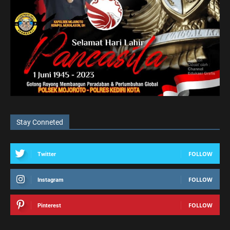
Stay Conneted
FOLLOW
Twitter
FOLLOW
Instagram
FOLLOW
Pinterest