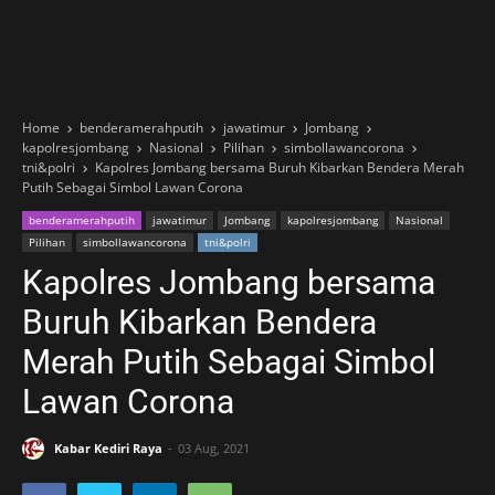
Home
benderamerahputih
jawatimur
Jombang
kapolresjombang
Nasional
Pilihan
simbollawancorona
tni&polri
Kapolres Jombang bersama Buruh Kibarkan Bendera Merah
Putih Sebagai Simbol Lawan Corona
benderamerahputih
jawatimur
Jombang
kapolresjombang
Nasional
Pilihan
simbollawancorona
tni&polri
Kapolres Jombang bersama
Buruh Kibarkan Bendera
Merah Putih Sebagai Simbol
Lawan Corona
Kabar Kediri Raya
03 Aug, 2021